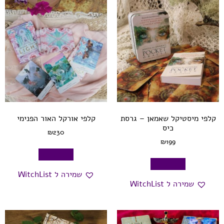
קלפי מיסטיקל שאמאן – גרסת
קלפי אורקל האור הפנימי
כיס
₪
230
₪
199
הוספה לסל
הוספה לסל
שמירה ל WitchList
שמירה ל WitchList