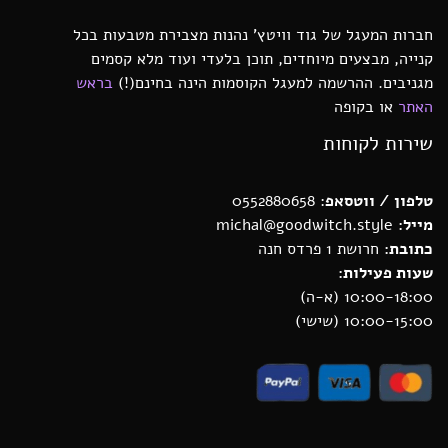
חברות המעגל של גוד וויטץ’ נהנות מצבירת מטבעות בכל
קנייה, מבצעים מיוחדים, תוכן בלעדי ועוד מלא קסמים
מגניבים. ההרשמה למעגל הקוסמות הינה בחינם(!)
בראש
האתר
או בקופה
שירות לקוחות
טלפון / ווטסאפ
: 0552880658
מייל:
michal@goodwitch.style
כתובת:
חרושת 1 פרדס חנה
שעות פעילות:
10:00-18:00 (א-ה)
10:00-15:00 (שישי)