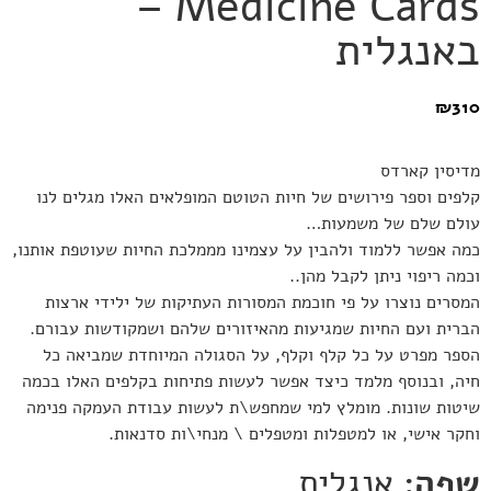
Medicine Cards –
באנגלית
₪
310
מדיסין קארדס
קלפים וספר פירושים של חיות הטוטם המופלאים האלו מגלים לנו
עולם שלם של משמעות…
כמה אפשר ללמוד ולהבין על עצמינו מממלכת החיות שעוטפת אותנו,
וכמה ריפוי ניתן לקבל מהן..
המסרים נוצרו על פי חוכמת המסורות העתיקות של ילידי ארצות
הברית ועם החיות שמגיעות מהאיזורים שלהם ושמקודשות עבורם.
הספר מפרט על כל קלף וקלף, ‏על הסגולה המיוחדת שמביאה כל
חיה, ‏ובנוסף מלמד כיצד אפשר לעשות פתיחות בקלפים האלו בכמה
שיטות שונות. מומלץ למי שמחפש\ת לעשות עבודת העמקה פנימה
וחקר אישי, או למטפלות ומטפלים \ מנחי\ות סדנאות.
שפה:
אנגלית