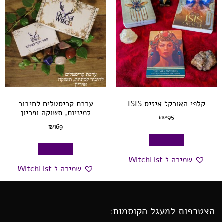
קלפי האורקל איזיס ISIS
ערכת קריסטלים לחיבור
למיניות, תשוקה ופריון
₪
295
₪
169
הוספה לסל
הוספה לסל
שמירה ל WitchList
שמירה ל WitchList
הצטרפות למעגל הקוסמות: