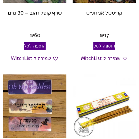
קריסטל אמזונייט
שרף קופל זהוב – 30 גרם
₪
60
₪
17
הוספה לסל
הוספה לסל
שמירה ל WitchList
שמירה ל WitchList