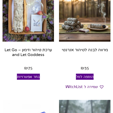
מרווה לבנה לטיהור אנרגטי
ערכת טיהור וזימון – Let Go
and Let Goddess
₪
75
₪
35
הוספה לסל
בחר אפשרויות
שמירה ל WitchList