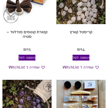
קריסטל קוורץ
קטורת קונוסים סנדלווד –
סטיה
₪
15
₪
14
הוספה לסל
הוספה לסל
שמירה ל WitchList
שמירה ל WitchList