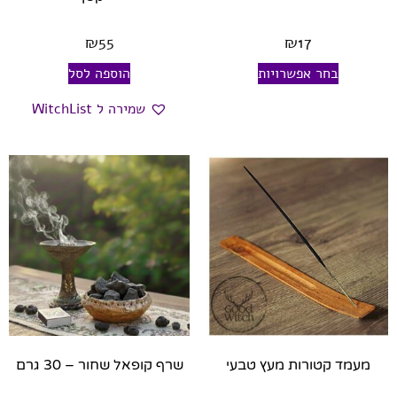
₪
55
₪
17
בחר אפשרויות
הוספה לסל
שמירה ל WitchList
מעמד קטורות מעץ טבעי
שרף קופאל שחור – 30 גרם