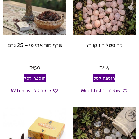
קריסטל רוז קוורץ
שרף מור אתיופי – 25 גרם
₪
50
₪
14
הוספה לסל
הוספה לסל
שמירה ל WitchList
שמירה ל WitchList