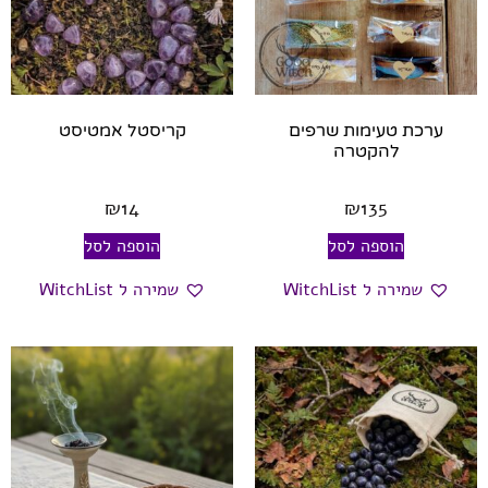
ערכת טעימות שרפים
קריסטל אמטיסט
להקטרה
₪
14
₪
135
הוספה לסל
הוספה לסל
שמירה ל WitchList
שמירה ל WitchList