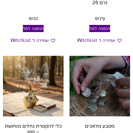
גרם 25
₪
22
₪
79
הוספה לסל
הוספה לסל
שמירה ל WitchList
שמירה ל WitchList
מטבע מלאכים
כלי להקטרת גחלים מנחושת
– קטן