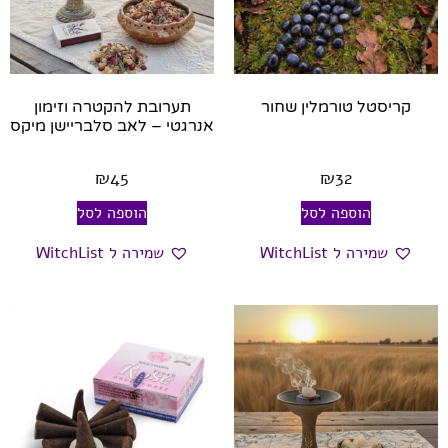
קריסטל טורמלין שחור
תערובת להקטרה וזימון
אנרגטי – לאב סלבריישן מיקס
₪
45
₪
32
הוספה לסל
הוספה לסל
שמירה ל WitchList
שמירה ל WitchList