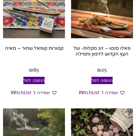
פאלו סנטו – זוג מקלות- של
קטורות קופאל שחור – מאיה
העץ הקדוש לזימון ותפילה
₪
65
₪
25
הוספה לסל
הוספה לסל
שמירה ל WitchList
שמירה ל WitchList