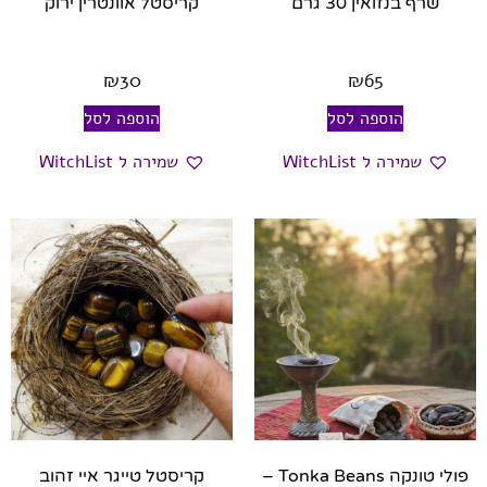
שרף בנזואין 30 גרם
קריסטל אוונטרין ירוק
₪
30
₪
65
הוספה לסל
הוספה לסל
שמירה ל WitchList
שמירה ל WitchList
פולי טונקה Tonka Beans –
קריסטל טייגר איי זהוב