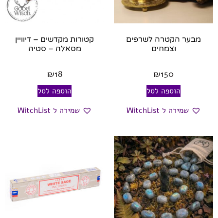
מבער הקטרה לשרפים
קטורות מקדשים – דיוויין
וצמחים
מסאלה – סטיה
₪
18
₪
150
הוספה לסל
הוספה לסל
שמירה ל WitchList
שמירה ל WitchList