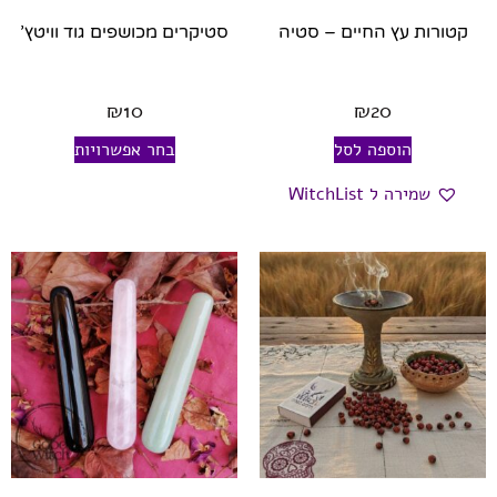
קטורות עץ החיים – סטיה
סטיקרים מכושפים גוד וויטץ’
₪
10
₪
20
הוספה לסל
בחר אפשרויות
שמירה ל WitchList