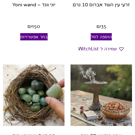
זרעי עין השד אברוס 10 גרם
יוני וונד – Yoni wand
₪
150
₪
35
הוספה לסל
בחר אפשרויות
שמירה ל WitchList