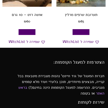
תערובת שרפים מרלין
אושה רוט – 10 גרם
₪
60
₪
85
הוספה לסל
הוספה לסל
שמירה ל WitchList
שמירה ל WitchList
הצטרפות למעגל הקוסמות:
חברות המעגל של גוד וויטץ’ נהנות מצבירת מטבעות בכל
קנייה, מבצעים מיוחדים, תוכן בלעדי ועוד מלא קסמים
מגניבים. ההרשמה למעגל הקוסמות הינה בחינם(!)
בראש
האתר
או בקופה
שירות לקוחות