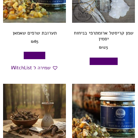
שמן קריסטל ארומתרפי בניחוח
תערובת שרפים שאמאן
יסמין
₪
85
₪
125
הוספה לסל
בחר אפשרויות
שמירה ל WitchList