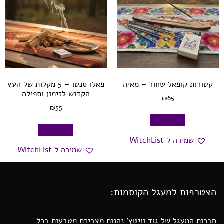
קטורות קופאל שחור – מאיה
פאלו סנטו – 5 מקלות של העץ
הקדוש לזימון ותפילה
₪
65
₪
55
הוספה לסל
הוספה לסל
שמירה ל WitchList
שמירה ל WitchList
הצטרפות למעגל הקוסמות:
חברות המעגל של גוד וויטץ’ נהנות מצבירת מטבעות בכל