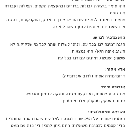
הוא תומך ביצירת גבולות ברורים ובהעצמת טקסים, תפילות ועבודה
אנרגטית.
מתאים במיוחד לזמנים שבהם יש צורך בחיזוק, התקרקעות, בהגנה
או כשאנחנו רוצות.ים לזמן משהו לחיינו.
הוא מזכיר לנו ש:
הגנה זמינה לנו בכל עת, וניתן לשלוח אותה לכל מי שזקוק.ה לא
חשוב איפה היא/ היא נמצא.ת.
ששפע ושגשוג זמינים עבורנו בכל עת.
ארץ מקור:
דרום־מזרח אסיה (לרוב אינדונזיה)
אנרגיה וריח:
אנרגיה עוצמתית, מקרקעת מגינה וחזקה לזימון ומגנוט.
ניחוח מאסקי, מתקתק אדמתי וסמיך
השראה ומיתולוגיה:
בזמנים אחרים על הפלנטה דרגונס בלאד שימש גם כאחד החומרים
בדיו קסמים לכתיבת משאלות! היום ניתן להכין דיו כזה עם מעט