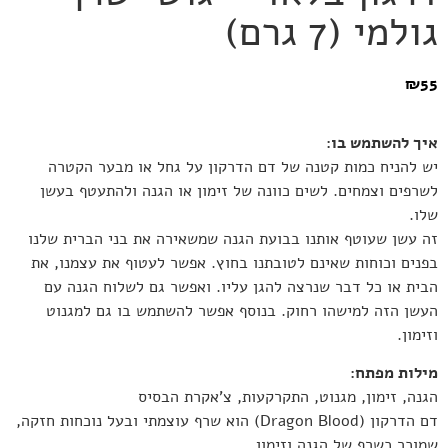
גולמי (7 גרם)
₪
55
איך להשתמש בו:
יש להניח כמות קטנה של דם הדרקון על גחל או מבער הקטרה
לשרפים וצמחים. לשים כוונה של זימון או הגנה ולהתעטף בעשן
שלו.
זה עשן שעוטף אותנו בבועת הגנה שמשאירה את בני הברית שלנו
בפנים וכוחות שאינם לטובתנו בחוץ. אפשר לעטוף את עצמנו, את
הבית או כל דבר שנרצה להגן עליו. ואפשר גם לשלוח הגנה עם
העשן הזה למישהו רחוק. בנוסף אפשר להשתמש בו גם למגנוט
וזימון.
מילות מפתח:
הגנה, זימון, מגנוט, התקרקעות, צ’אקרת הבסיס
דם הדרקון (Dragon Blood) הוא שרף עוצמתי ובעל נוכחות חזקה,
שמוכר כשרף של הגנה וזימון.