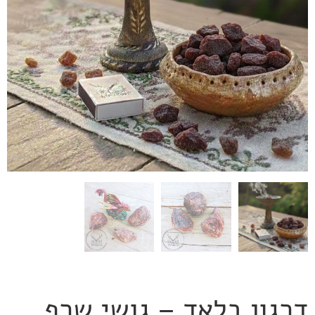
דרגון בלאד – גושי שרף