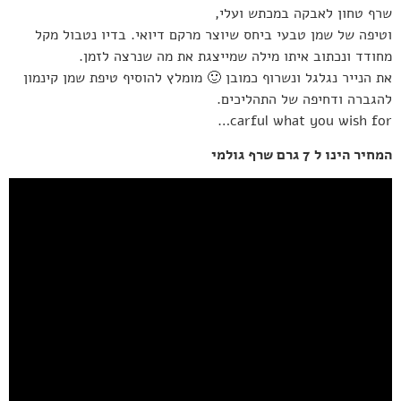
שרף טחון לאבקה במכתש ועלי,
וטיפה של שמן טבעי ביחס שיוצר מרקם דיואי. בדיו נטבול מקל
מחודד ונכתוב איתו מילה שמייצגת את מה שנרצה לזמן.
את הנייר נגלגל ונשרוף כמובן 🙂 מומלץ להוסיף טיפת שמן קינמון
להגברה ודחיפה של התהליכים.
carful what you wish for…
המחיר הינו ל 7 גרם שרף גולמי