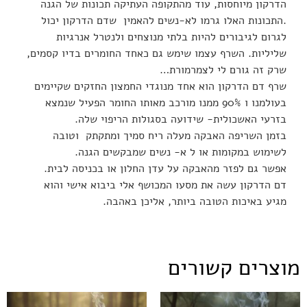
הדרקון מיוחסות, עוד מהתקופה העתיקה תכונות של הגנה
.התכונות האלו גרמו לא-נשים להאמין שדם הדרקון יכול
לגרום לגיבורים להיות בלתי מנוצחים ולנטרל אנרגיות
שליליות. השרף עצמו שימש גם כאחד החומרים בדיו קסמים,
שרק זה גורם לי לצמרמורת…
שרף דם הדרקון הוא אחד מנוגדי החמצון החזקים שקיימים
בעולמנו ו 90% ממנו מורכב מאותו החומר הפעיל שנמצא
בזרעי האשכולית- שידועה בסגולות הריפוי שלה.
בזמן השריפה האבקה מעלה ריח סמיך ומתקתק וטובה
לשימוש במקומות או ל א- נשים שמבקשים הגנה.
אפשר גם לפזר מהאבקה על עדן החלון או בכניסה לבית.
דם הדרקון עשה את מסעו המכושף אלי ביבוא אישי והוא
מגיע באיכות הטובה ביותר, אליכן באהבה.
מוצרים קשורים