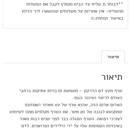
**לבוחר.ת שליח עד הבית מומלץ לקבל את המשלוח
מהשליח- אין אחריות על משלוחים שהושארו ליד הדלת
באישור המזמינ.ה
תיאור
תיאור
שרף מעץ דם הדרקון – משמשת תרבויות עתיקות ברחבי
העולם לריפוי וטיהור הגוף.
האדום אדום הזה, שהוא שרף של עץ מאזור האמזונס
שמתנשא לגובה של 20 מטר. את השרף מקלפים ממנו לשימוש
לצורכי רפואה. השרף התגלה כבר לפני שנים רבות מאוד
באיכויות הקסומות שלו על ידי הילידים הפרואנים. לדם