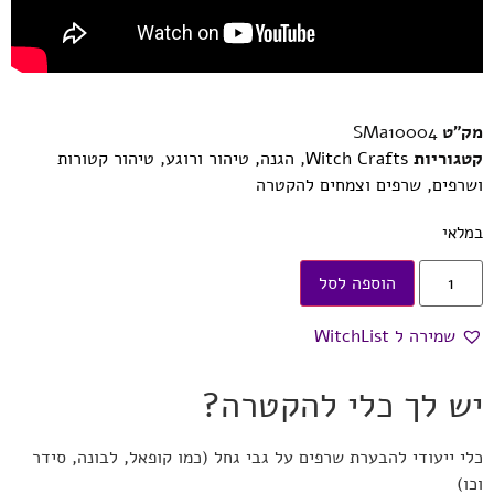
מק"ט
SMa10004
קטגוריות
Witch Crafts
,
הגנה, טיהור ורוגע
,
טיהור קטורות
ושרפים
,
שרפים וצמחים להקטרה
במלאי
הוספה לסל
שמירה ל WitchList
יש לך כלי להקטרה?
כלי ייעודי להבערת שרפים על גבי גחל (כמו קופאל, לבונה, סידר
וכו)