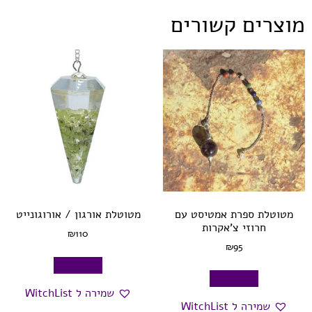
מוצרים קשורים
מטוטלת ספרת אמטיסט עם
מטוטלת אורגון / אורוגונייט
חרוזי צ’אקרות
₪
110
₪
95
הוספה לסל
הוספה לסל
שמירה ל WitchList
שמירה ל WitchList