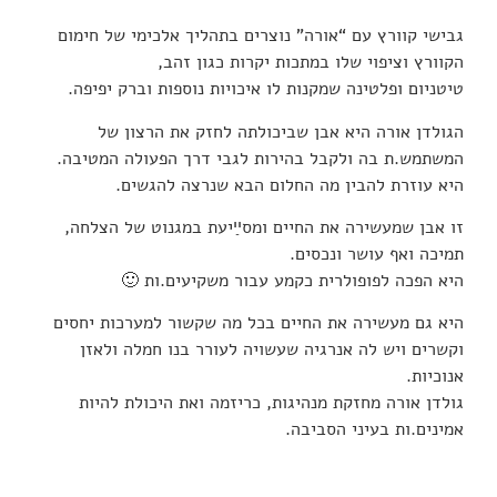
גבישי קוורץ עם “אורה” נוצרים בתהליך אלכימי של חימום
הקוורץ וציפוי שלו במתכות יקרות כגון זהב,
טיטניום ופלטינה שמקנות לו איכויות נוספות וברק יפיפה.
הגולדן אורה היא אבן שביכולתה לחזק את הרצון של
המשתמש.ת בה ולקבל בהירות לגבי דרך הפעולה המטיבה.
היא עוזרת להבין מה החלום הבא שנרצה להגשים.
זו אבן שמעשירה את החיים ומסײַיעת במגנוט של הצלחה,
תמיכה ואף עושר ונכסים.
היא הפכה לפופולרית כקמע עבור משקיעים.ות 🙂
היא גם מעשירה את החיים בכל מה שקשור למערכות יחסים
וקשרים ויש לה אנרגיה שעשויה לעורר בנו חמלה ולאזן
אנוכיות.
גולדן אורה מחזקת מנהיגות, כריזמה ואת היכולת להיות
אמינים.ות בעיני הסביבה.