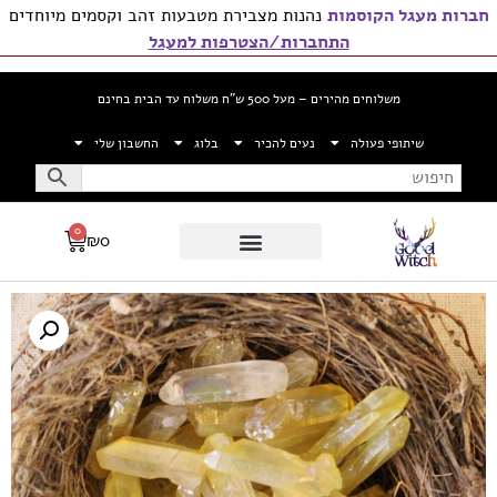
חברות מעגל הקוסמות
נהנות מצבירת מטבעות זהב וקסמים מיוחדים
התחברות/הצטרפות למעגל
משלוחים מהירים – מעל 500 ש”ח משלוח עד הבית בחינם
שיתופי פעולה
נעים להכיר
בלוג
החשבון שלי
0
₪
0