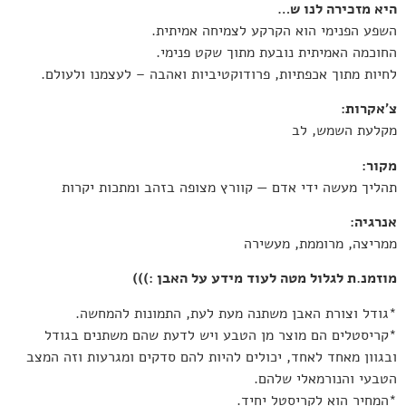
היא מזכירה לנו ש…
השפע הפנימי הוא הקרקע לצמיחה אמיתית.
החוכמה האמיתית נובעת מתוך שקט פנימי.
לחיות מתוך אכפתיות, פרודוקטיביות ואהבה – לעצמנו ולעולם.
צ’אקרות:
מקלעת השמש, לב
מקור:
תהליך מעשה ידי אדם — קוורץ מצופה בזהב ומתכות יקרות
אנרגיה:
ממריצה, מרוממת, מעשירה
מוזמנ.ת לגלול מטה לעוד מידע על האבן :)))
*גודל וצורת האבן משתנה מעת לעת, התמונות להמחשה.
*קריסטלים הם מוצר מן הטבע ויש לדעת שהם משתנים בגודל
ובגוון מאחד לאחד, יכולים להיות להם סדקים ומגרעות וזה המצב
הטבעי והנורמאלי שלהם.
*המחיר הוא לקריסטל יחיד.