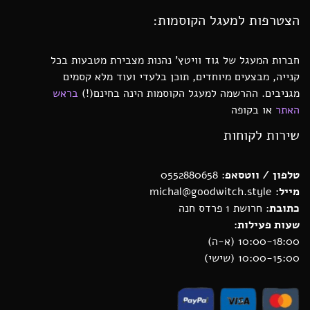
הצטרפות למעגל הקוסמות:
חברות המעגל של גוד וויטץ’ נהנות מצבירת מטבעות בכל
קנייה, מבצעים מיוחדים, תוכן בלעדי ועוד מלא קסמים
מגניבים. ההרשמה למעגל הקוסמות הינה בחינם(!)
בראש
האתר
או בקופה
שירות לקוחות
טלפון / ווטסאפ
: 0552880658
מייל:
michal@goodwitch.style
כתובת:
חרושת 1 פרדס חנה
שעות פעילות:
10:00-18:00 (א-ה)
10:00-15:00 (שישי)