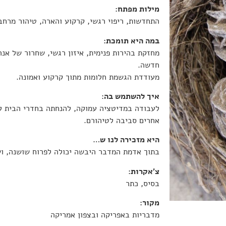
מילות מפתח
:
התחדשות, ריפוי רגשי, קרקוע והארה, טיהור מרחבים
במה היא תומכת
:
מחזקת בהירות פנימית, איזון רגשי, שחרור של אנר
חדשה.
מעודדת הגשמת חלומות מתוך קרקוע ואמונה.
איך להשתמש בה
:
לעבודה במדיטציה עמוקה, להנחתה בחדרי הבית לנ
אחרים סביבה לטיהורם.
היא מזכירה לנו ש
…
בתוך אדמת המדבר היבשה יכולה לפרוח שושנה, ו
צ’אקרות
:
בסיס, כתר
מקור
:
מדבריות באפריקה ובצפון אמריקה