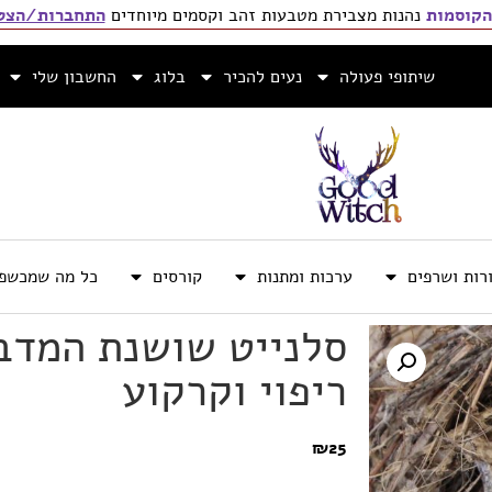
הקוסמות
נהנות מצבירת מטבעות זהב וקסמים מיוחדים
התחברות/הצטר
שיתופי פעולה
נעים להכיר
בלוג
החשבון שלי
רות ושרפים
ערכות ומתנות
קורסים
כל מה שמכשפה
סלנייט שושנת המדב
ריפוי וקרקוע
₪
25