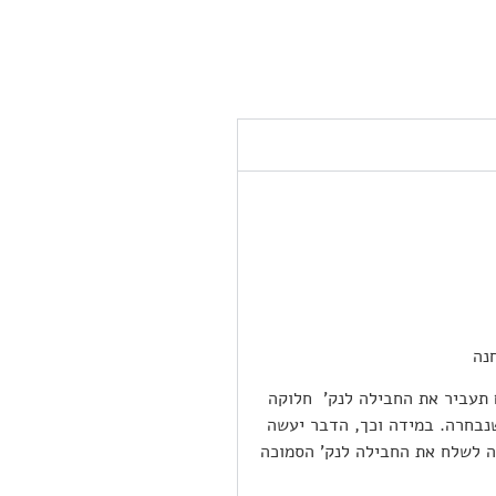
 תעביר את החבילה לנק’ חלוקה
נבחרה. במידה וכך, הדבר יעשה
תה הבלעדי של Epost ובשאיפה לשלח את החבילה לנק’ הסמוכה