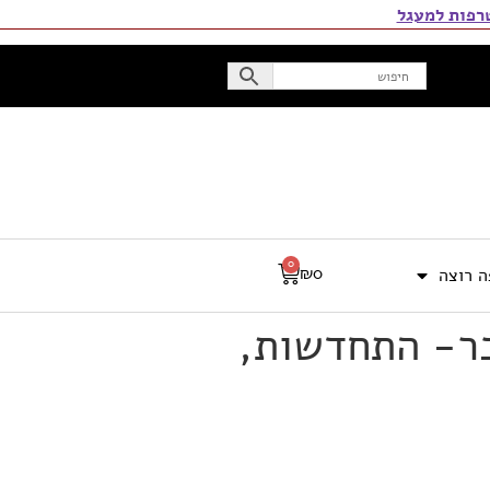
פות למעגל
0
₪
0
 רוצה
ר- התחדשות,