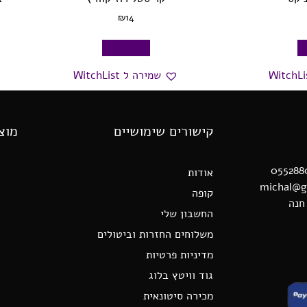
₪
14
ל
הוספה לסל
שמירה ל WitchList
קישורים שימושיים
מוצ
אודות
קופה
החשבון שלי
משלוחים החזרות וביטולים
מדיניות פרטיות
גוד וויטץ בלוג
מכירה סיטונאית