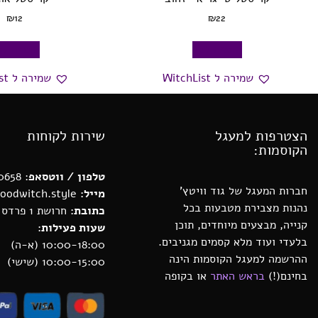
₪
12
₪
22
הוספה לסל
הוספה לס
שמירה ל WitchList
שמירה ל WitchList
הצטרפות למעגל
שירות לקוחות
הקוסמות:
טלפון / ווטסאפ
: 0552880658
חברות המעגל של גוד וויטץ’
מייל:
michal@goodwitch.style
נהנות מצבירת מטבעות בכל
כתובת:
חרושת 1 פרדס חנה
קנייה, מבצעים מיוחדים, תוכן
שעות פעילות:
בלעדי ועוד מלא קסמים מגניבים.
10:00-18:00 (א-ה)
ההרשמה למעגל הקוסמות הינה
10:00-15:00 (שישי)
בחינם(!)
בראש האתר
או בקופה