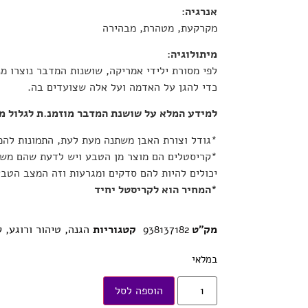
אנרגיה
:
מקרקעת, מטהרת, מבהירה
מיתולוגיה
:
לפי מסורת ילידי אמריקה, שושנות המדבר נוצרו מ
כדי להגן על האדמה ועל אלה שצועדים בה.
למידע המלא על שושנת המדבר מוזמנ.ת לגלול 
*גודל וצורת האבן משתנה מעת לעת, התמונות לה
*קריסטלים הם מוצר מן הטבע ויש לדעת שהם משתנ
יכולים להיות להם סדקים ומגרעות וזה המצב הטבע
*המחיר הוא לקריסטל יחיד
מק"ט
938137182
קטגוריות
הגנה, טיהור ורוגע
,
ק
במלאי
הוספה לסל