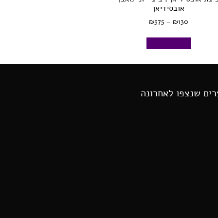
אובסידיאן
₪
375
–
₪
130
בחר אפשרויות
רים שנצפו לאחרונה