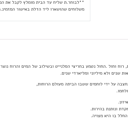
**לבוחר.ת שליח עד הבית מומלץ לקבל את המ
משלוחים שהושארו ליד הדלת באישור המזמינ.ה
רוח וחול .החול נטמע בחריצי הסלנייט ובשילוב של המים והרוח נוצרות
 שנים ולא מיליוני ומליארדי שנים.
נחצבה על ידי לוחמים ששבו הביתה מעולם הרוחות,
לחמו.
זון.
קדת ונותנת בהירות.
החלל בו היא מצויה.