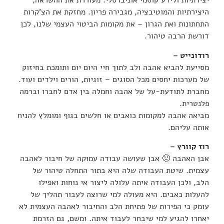
יצירתיות ולידע קוסמי אוניברסלי. מעוררת את ההשראה,
היצירתיות והמוטיבציה, מגבירה פריון. מחזקת את הצ’קרות
התחתונות ואת הגרון – את מקומות הביטוי העצמי שלנו, לכן
דורשת הרבה טיהור.
רודונייט –
מסייעת להביא אהבה ולב לתוך חיי היום יום ותומכת בחיזוק
של מערכות יחסים מכל הסוגים – זוגיות, הורים וילדים ועוד.
מחברת לתודעת-על של אהבה וחמלה בין אדם לחברו וברמה
פלנטרית.
מביאה אהבה למקומות כואבים או חלשים בגוף ומומלץ להניח
אותה עליהם.
רוז קוורץ –
אבן האהבה 🙂 אבן שעושה עבודה עמוקה של חיבור לאהבה
עצמית. שיטת העבודה שלה היא בתור התחלה טיהור של
הלב, ולכן העבודה איתה עלולה ליצור אי נוחות ואפילו
להעלות כאבים. היא מעולה למי שרוצה לעבור תהליך של
עומק כי הפירות של פתיחת הלב והחיבור לאהבה העצמית לא
יאחרו להגיע למי שיבחר לעבוד איתה. ומשם, גם הזרמת