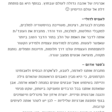
אנרגיה של אהבה גדולה לעולם שבחוץ. בנוסף היא גם פותחת
דלת אל עולם הדימיון 🙂
לאפיס לזולי-
מחברת לבגרות, רצינות, משוייכת בהיסטוריה למלכים,
למקבלי החלטות, למלכות, הוד והדר. מחברת את העונד/ת
אותה לדבר את האמת של הלב בתור הדבר הטוב ביותר
שאפשר לעשות. מחברת למודעות עצמית ולמידע הקשור
להתפתחות העצמית שלנו דרך חלומות, חזיונות וסמלים. נותנת
תקווה, מוציאה אנשים ממצב שגרה.
ג’ספר אדום –
מחברת אותנו לאדמה, לטבע, לצ’אקרת הבסיס ולאבותינו
הקדמונים, כי היא מבין האבנים הראשונות שהאדם גילה
והייתה בשימוש אצל שבטים שונים כמנחה לאמא אדמה. אבן
שמאזנת אותנו בכל הרבדים ומעניקה ביטחון, שקט פנימי
והגנה אנרגטית ופיזית. יוצרת איזון של מינרלים וויטמינים
בגוף וסופגת אנרגיות שליליות – לכן יש לטהר אותה לעיתים
קרובות.