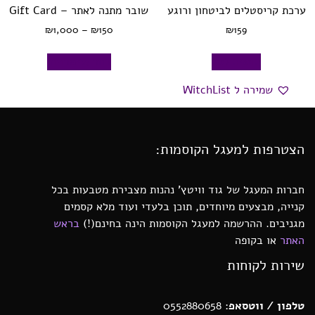
ערכת קריסטלים לביטחון ורוגע
שובר מתנה לאתר – Gift Card
₪
1,000
–
₪
150
₪
159
הוספה לסל
בחר אפשרויות
שמירה ל WitchList
הצטרפות למעגל הקוסמות:
חברות המעגל של גוד וויטץ’ נהנות מצבירת מטבעות בכל
קנייה, מבצעים מיוחדים, תוכן בלעדי ועוד מלא קסמים
מגניבים. ההרשמה למעגל הקוסמות הינה בחינם(!)
בראש
האתר
או בקופה
שירות לקוחות
טלפון / ווטסאפ
: 0552880658