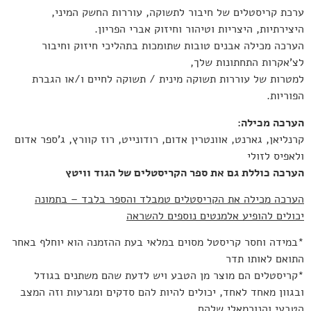
ערכת קריסטלים של חיבור לתשוקה, עוררות החשק המיני,
היצירתיות, היצריות וטיהור וחיזוק אברי הפריון.
הערכה מכילה אבנים טובות שתומכות בתהליכי חיזוק וחיבור
לצ’אקרות התחתונות שלך,
למטרות של עוררות תשוקה מינית / תשוקה לחיים
ו/או הגברת
הפוריות.
הערכה מכילה:
קרנליאן, גארנט, אוונטרין אדום, רודונייט, רוז קוורץ, ג’ספר אדום
ולאפיס לזולי
הערכה כוללת גם את ספר הקריסטלים של הגוד וויטץ
הערכה מכילה את הקריסטלים טמבלד והספר בלבד – בתמונה
יכולים להופיע אלמנטים נוספים להשראה
*במידה וחסר קריסטל מסוים במלאי בעת ההזמנה הוא יוחלף באחר
התואם לאותו תדר
*קריסטלים הם מוצר מן הטבע ויש לדעת שהם משתנים בגודל
ובגוון מאחד לאחד, יכולים להיות להם סדקים ומגרעות וזה המצב
הטבעי והנורמאלי שלהם