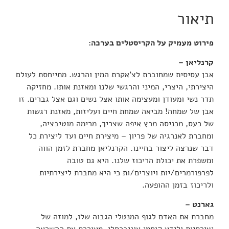
תיאור
פירוט מעמיק על הקריסטלים בערכה:
קרנליאן –
אבן עסיסית שמחוברת לצ’אקרת המין והרגש. מתייחסת לעולם
היצירתי, היצרי, המיני והרגשי שלנו ומאזנת אותו. מחזיקה
תדר נשי ומעודן ומעצימה אותו אצל נשים וגם אצל גברים. זו
אבן של שמחה! מביאה שמחת חיים ועליזות, מאזנת רגשות
של כעס, מכניסה מרץ איפה שצריך, מרימה מוטיבציה,
ומחברת לאנרגיה של פריון – מיצירת חיים ועד ליצירת כל
דבר שנרצה ליצור בחיינו. הקרנליאן מחברת לזמן הווה
ומשפרת את יכולת הריכוז שלנו. היא גם טובה
לפרפורמרים/יות ויוצרים/ות כי היא מחברת ליצירתיות
ולריכוז בזמן ההופעה.
גארנט –
מחברת את האדם לגוף המנטלי הגבוה שלו, למוזה של