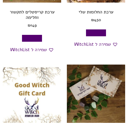
ערכת החלומות שלי
ערכת קריסטלים לתקשור
וחלימה
₪
450
₪
149
הוספה לסל
הוספה לסל
שמירה ל WitchList
שמירה ל WitchList