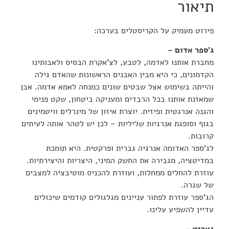
תיאור
פירוט מעמיק על הקריסטלים בערכה:
ג’ספר אדום –
מחברת אותנו לאדמה, לטבע, לצ’אקרת הבסיס ולאבותינו
הקדמונים, כי היא מבין האבנים הראשונות שהאדם גילה
והייתה בשימוש אצל שבטים שונים כמנחה לאמא אדמה. אבן
שמאזנת אותנו בכל הרבדים ומעניקה ביטחון, שקט פנימי
והגנה אנרגטית ופיזית. יוצרת איזון של מינרלים וויטמינים
בגוף וסופגת אנרגיות שליליות – לכן יש לטהר אותה לעיתים
קרובות.
לג’ספר האדומה אנרגיה גברית ופרקטית. היא תומכת
במדיטציה, מגבירה את החשק המיני, היצריות והיצירתיות.
עוזרת להחלים ממחלות, ועוזרת להכניס מוטיבציה למצבים
של שגרה.
הג’ספר עוזרת לפתור עניינים מגלגולים קודמים שיכולים
עדיין להשפיע עלינו.