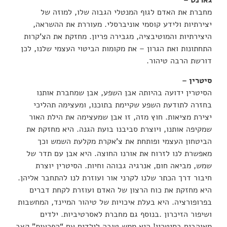
גארנט –
מחברת את האדם לגוף המנטלי הגבוה שלו, למוזה של
יצירתיות ולידע קוסמי אוניברסלי. מעוררת את ההשראה,
היצירתיות והמוטיבציה, מגבירה פריון. מחזקת את הצ’קרות
התחתונות ואת הגרון – את מקומות הביטוי העצמי שלנו, לכן
דורשת הרבה טיהור.
סיטרין –
הסיטרין ידועה בהיותה אבן השפע, אבן שמחברת אותנו
בחזרה לתודעת השפע שקיימת בתוכנו, ומעצימה תהליכי
יצירת מציאות. חוץ מזה, זו אבן שמעצימה את הילת האור
שמקיפה אותנו, ויוצרת סביבנו בועת הגנה. היא מחזקת את
הביטחון העצמי ופותחת את צ’אקרת מקלעת השמש וכך
מאפשרת לנו לזרוח את אורנו החוצה. היא אבן עם תדר של
שמש, מביאה חום, אנרגיה גבוהה וחיות. הסיטרין יוצרת
חיבור דרך הכתר שלנו לקרני אור ועוזרת לנו להתחבר אליהן.
היא מחזקת את כוח הרצון של האדם ועוזרת לקחת דברים
בפרופורציה. היא בעלת איכויות של טיהור המיינד, המחשבות
ושיפור הזיכרון .בנוסף גם מחברת לאסרטיביות. ילדים
מאוהבים בסיטרין! היא ממש טובה לילדים עם “הפרעות” קצב