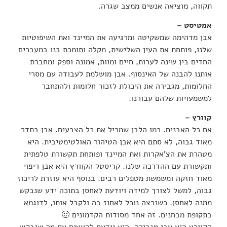
תקווה, מוציאה אנשים ממצב שגרה.
אמטיסט –
אבן מדהימה שמשקיטה ומרגיעה את המיינד ואת השיפוטיות
שלנו, פותחת את העין השלישית, מקלה ותומכת בנו במעברים
החדים בין שינה לערות, חיים ומוות, אמונה וספק ומחברת
אותנו להבנה של האינסוף. אבן מושלמת לעבודה עם מסרי
החלומות, מגבירה את היכולת לזכור חלומות ולהתחבר
למשמעויות שלהם עבורנו.
קוורץ –
אם כל האבנים. כמו הלבן שמכיל את כל הצבעים. אבן בתדר
מאוד גבוה, לא סתם היא אבן הטיהור האולטימטיבית. היא
מטהרת את הצ’אקרות ואת המיינד ופותחת תקשורת טלפתית
ותקשורת עם ההדרכה שלנו. קריסטל הקוורץ היא אבן ריפוי
מאוד חזקה ומשמשת מטפלים רבים. בנוסף היא עוזרת לריכוז
גבוה, למשל לצורך למידה ויודעת לאחסן בתוכה ידע שנבקש
ממנה לאחסן. כשנרצה נוכל לאחוז בה ולקבל אותו, לדוגמא
בתקופת מבחנים. זה אחד מסודות הקדמונים 🙂