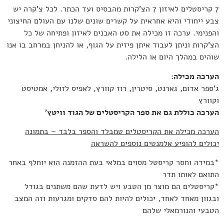
7 קריסטלים לאיזון 7 הצ’קרות מהבסיס ועד הכתר. לכל צ’קרה יש
צבע ייחודי והיא אחראית על קשרים שונים שלנו עם העולם החיצוני
והפנימי. ערכה זו מכילה את סט האבנים לאיזון ופתיחה של כל
הצ’קרות וניתן לעבוד איתן פיזית על הגוף, או להניחן במרחב בו אנו
שוהים במהלך היום או הלילה.
הערכה מכילה:
ג’ספר אדום, גארנט, סיטרין, רוז קוורץ, לאפיס לזולי, אמטיסט
וקוורץ
הערכה כוללת גם את ספר הקריסטלים של הגוד וויטץ’
הערכה מכילה את הקריסטלים טמבלד והספר בלבד – בתמונה
יכולים להופיע אלמנטים נוספים להשראה
*במידה וחסר קריסטל מסוים במלאי בעת ההזמנה הוא יוחלף באחר
התואם לאותו תדר
*קריסטלים הם מוצר מן הטבע ויש לדעת שהם משתנים בגודל
ובגוון מאחד לאחד, יכולים להיות להם סדקים ומגרעות וזה המצב
הטבעי והנורמאלי שלהם