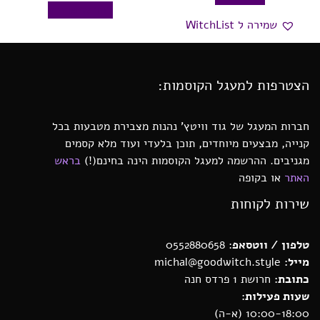
בחר אפשרויות
שמירה ל WitchList
הצטרפות למעגל הקוסמות:
חברות המעגל של גוד וויטץ’ נהנות מצבירת מטבעות בכל
קנייה, מבצעים מיוחדים, תוכן בלעדי ועוד מלא קסמים
מגניבים. ההרשמה למעגל הקוסמות הינה בחינם(!)
בראש
האתר
או בקופה
שירות לקוחות
טלפון / ווטסאפ
: 0552880658
מייל:
michal@goodwitch.style
כתובת:
חרושת 1 פרדס חנה
שעות פעילות:
10:00-18:00 (א-ה)