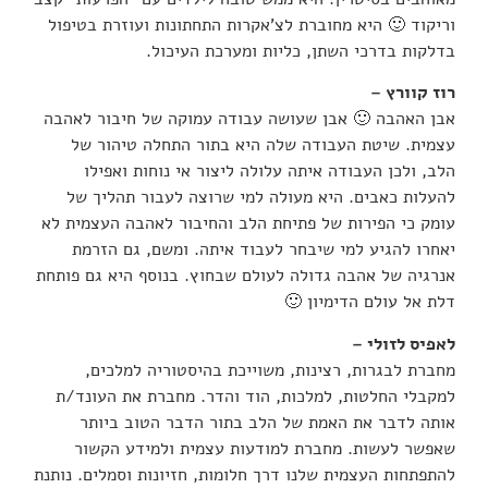
וריקוד 🙂 היא מחוברת לצ’אקרות התחתונות ועוזרת בטיפול
בדלקות בדרכי השתן, כליות ומערכת העיכול.
רוז קוורץ –
אבן האהבה 🙂 אבן שעושה עבודה עמוקה של חיבור לאהבה
עצמית. שיטת העבודה שלה היא בתור התחלה טיהור של
הלב, ולכן העבודה איתה עלולה ליצור אי נוחות ואפילו
להעלות כאבים. היא מעולה למי שרוצה לעבור תהליך של
עומק כי הפירות של פתיחת הלב והחיבור לאהבה העצמית לא
יאחרו להגיע למי שיבחר לעבוד איתה. ומשם, גם הזרמת
אנרגיה של אהבה גדולה לעולם שבחוץ. בנוסף היא גם פותחת
דלת אל עולם הדימיון 🙂
לאפיס לזולי –
מחברת לבגרות, רצינות, משוייכת בהיסטוריה למלכים,
למקבלי החלטות, למלכות, הוד והדר. מחברת את העונד/ת
אותה לדבר את האמת של הלב בתור הדבר הטוב ביותר
שאפשר לעשות. מחברת למודעות עצמית ולמידע הקשור
להתפתחות העצמית שלנו דרך חלומות, חזיונות וסמלים. נותנת