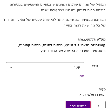
תמהיל של צמחים שרפים ושמנים עוצמתיים המשמשים במסורות
חוכמה רבות לזימון ומגנוט כבר אלפי שנים.
תערובת מעצימה שמזמינה אותך להקטרה טקסית של תפילה והדהוד
של כל מה שאת רוצה בחייך.
מק"ט
394495773
קטגוריות
מוצרי גוד וויטץ
,
מתנות לחגים
,
מתנות קסומות
,
סיטונאים
,
תערובות הקטרה של הגוד וויטץ
גודל
נקה
₪
79
נשארו במלאי רק 4
הוספה לסל