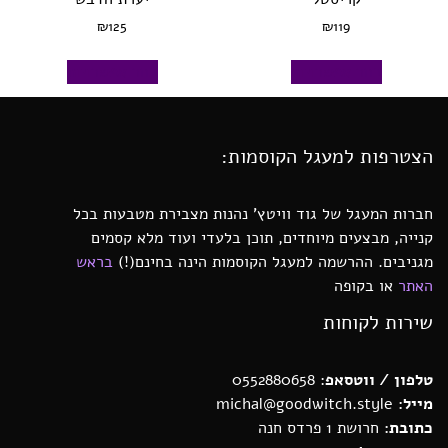
₪
125
₪
119
בחר אפשרויות
בחר אפשרויות
הצטרפות למעגל הקוסמות:
חברות המעגל של גוד וויטץ’ נהנות מצבירת מטבעות בכל
קנייה, מבצעים מיוחדים, תוכן בלעדי ועוד מלא קסמים
מגניבים. ההרשמה למעגל הקוסמות הינה בחינם(!)
בראש
האתר
או בקופה
שירות לקוחות
טלפון / ווטסאפ
: 0552880658
מייל:
michal@goodwitch.style
כתובת:
חרושת 1 פרדס חנה