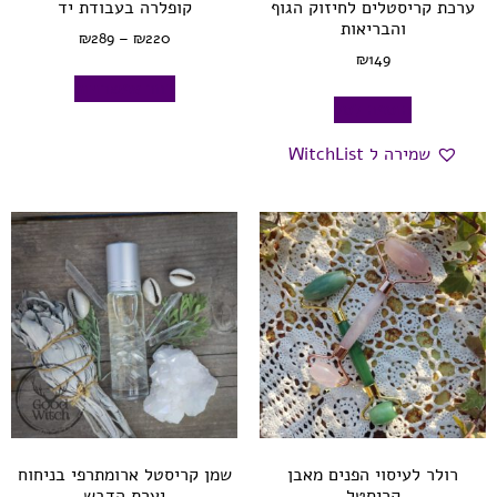
ערכת קריסטלים לחיזוק הגוף
קופלרה בעבודת יד
והבריאות
₪
289
–
₪
220
₪
149
בחר אפשרויות
הוספה לסל
שמירה ל WitchList
רולר לעיסוי הפנים מאבן
שמן קריסטל ארומתרפי בניחוח
קריסטל
יערת הדבש