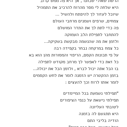
הרשת שאולי שכחנו , אך היא פה ממש קרוב
היא שלחה לי מסר מהרוח להרכיב את התמהיל
שיוכל לעזור לך להיפתח ולהשיל …
צמחים, שרפים ושמנים מרחבי העולם
פה כדי לתת לך את התדר המושלם
להתחבר לתפילת הלב העמוקה
ולזמן את מה שהנשמה מבקשת בשקיקה…
כל צמח במרקחה נבחר בקפידה רבה
על פי תכונות הקסם, הריפוי והמסורות מהן הוא בא
כל זאת כדי לאפשר לך מרחב מקודש לתפילה
בו הכל אתה יכול לברא , ולזמן הכל את יכולה…
בזמן ההקטרה יש הזמנה לומר את לחש הקסמים
לומר אותו לרוח וכך להעצים :
“תפילתי נשמעת בכל המיימדים
תפילתי נישאת על כנפי הציפורים
לטובתי העליונה
היא תתגשם לה בזמנה
הודיה בליבי התם