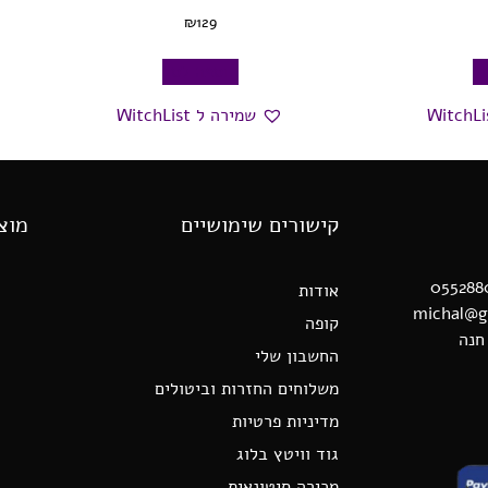
₪
129
ל
הוספה לסל
שמירה ל WitchList
קישורים שימושיים
מוצ
אודות
קופה
החשבון שלי
משלוחים החזרות וביטולים
מדיניות פרטיות
גוד וויטץ בלוג
מכירה סיטונאית