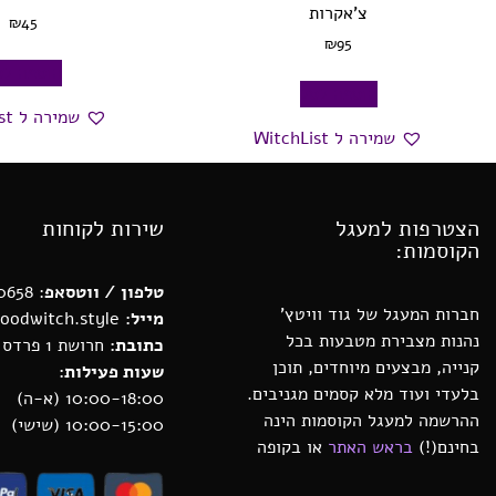
צ’אקרות
₪
45
₪
95
הוספה לס
הוספה לסל
שמירה ל WitchList
שמירה ל WitchList
הצטרפות למעגל
שירות לקוחות
הקוסמות:
טלפון / ווטסאפ
: 0552880658
חברות המעגל של גוד וויטץ’
מייל:
michal@goodwitch.style
נהנות מצבירת מטבעות בכל
כתובת:
חרושת 1 פרדס חנה
קנייה, מבצעים מיוחדים, תוכן
שעות פעילות:
בלעדי ועוד מלא קסמים מגניבים.
10:00-18:00 (א-ה)
ההרשמה למעגל הקוסמות הינה
10:00-15:00 (שישי)
בחינם(!)
בראש האתר
או בקופה