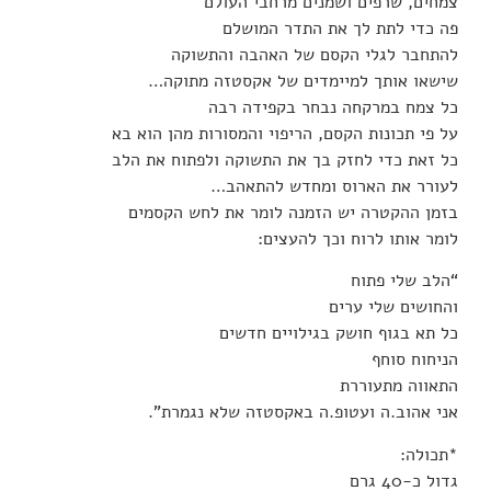
צמחים, שרפים ושמנים מרחבי העולם
פה כדי לתת לך את התדר המושלם
להתחבר לגלי הקסם של האהבה והתשוקה
שישאו אותך למיימדים של אקסטזה מתוקה…
כל צמח במרקחה נבחר בקפידה רבה
על פי תכונות הקסם, הריפוי והמסורות מהן הוא בא
כל זאת כדי לחזק בך את התשוקה ולפתוח את הלב
לעורר את הארוס ומחדש להתאהב…
בזמן ההקטרה יש הזמנה לומר את לחש הקסמים
לומר אותו לרוח וכך להעצים:
“הלב שלי פתוח
והחושים שלי ערים
כל תא בגוף חושק בגילויים חדשים
הניחוח סוחף
התאווה מתעוררת
אני אהוב.ה ועטופ.ה באקסטזה שלא נגמרת”.
*תכולה:
גדול כ-40 גרם