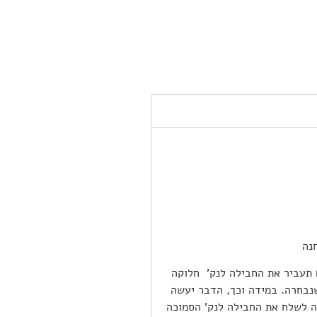
 תעביר את החבילה לנק’ חלוקה
נבחרה. במידה וכך, הדבר יעשה
תה הבלעדי של Epost ובשאיפה לשלח את החבילה לנק’ הסמוכה