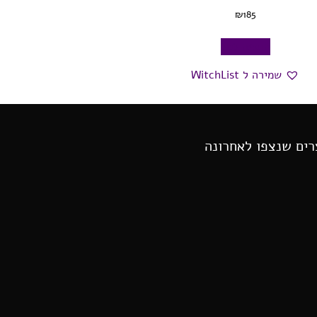
₪
185
הוספה לסל
שמירה ל WitchList
רים שנצפו לאחרונה