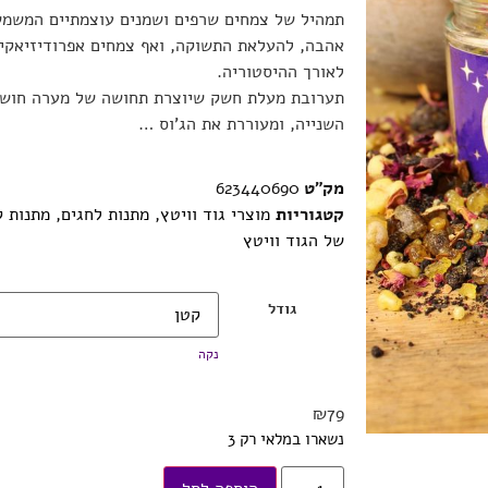
תמהיל של צמחים שרפים ושמנים עוצמתיים המשמש
אהבה, להעלאת התשוקה, ואף צמחים אפרודיזיאקים
לאורך ההיסטוריה.
תערובת מעלת חשק שיוצרת תחושה של מערה חושנ
השנייה, ומעוררת את הג’וס …
מק"ט
623440690
קטגוריות
מוצרי גוד וויטץ
,
מתנות לחגים
,
מתנות ק
של הגוד וויטץ
גודל
נקה
₪
79
נשארו במלאי רק 3