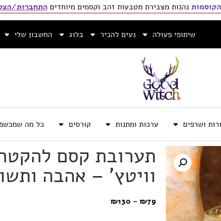
הקוסמות
נהנות מצבירת מטבעות זהב וקסמים מיוחדים
התחברות/הצטר
שיתופי פעולה
נעים להכיר
בלוג
החשבון שלי
רות ושרפים
ערכות ומתנות
קורסים
כל מה שמכשפה
תערובת קסם להקטרה
וויטץ’ – אהבה ותשו
₪
130
–
₪
79