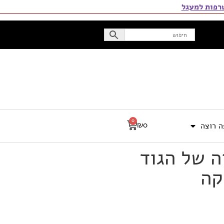
פות למעגל
0
₪
0
 רוצה
 של הגוד
קה