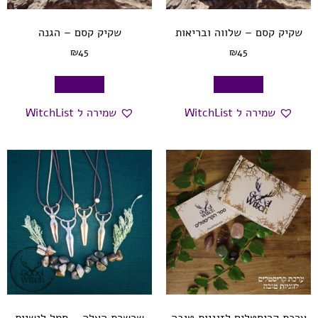
שקיק קסם – שלווה ובריאות
שקיק קסם – הגנה
₪
45
₪
45
הוספה לסל
הוספה לסל
שמירה ל WitchList
שמירה ל WitchList
ערכת קריסטלים לזוגיות טובה
שרשרת האלה – סמל לנשיות