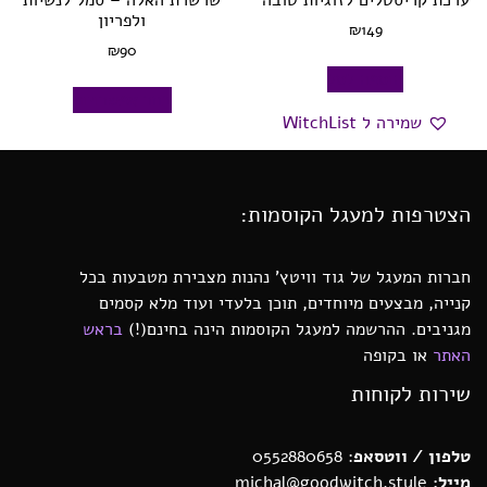
ולפריון
₪
149
₪
90
הוספה לסל
בחר אפשרויות
שמירה ל WitchList
הצטרפות למעגל הקוסמות:
חברות המעגל של גוד וויטץ’ נהנות מצבירת מטבעות בכל
קנייה, מבצעים מיוחדים, תוכן בלעדי ועוד מלא קסמים
מגניבים. ההרשמה למעגל הקוסמות הינה בחינם(!)
בראש
האתר
או בקופה
שירות לקוחות
טלפון / ווטסאפ
: 0552880658
מייל:
michal@goodwitch.style