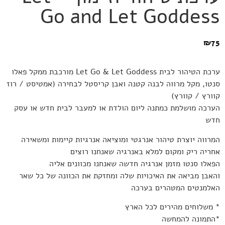
Go and Let Goddess
₪
75
ערכת הטיהור לבית Let Go & Let Goddess מורכבת ממקל פאלו
סנטו, מקל מרווה לבנה קטנה ואבן קריסטל לבחירה (אמטיסט / רוז
קוורץ / קוורץ)
הערכה מושלמת כמתנה ליום הולדת או למעבר לבית חדש או עסק
חדש
המרווה יוצרת טיהור אנרגטי ומוציאה אנרגיות קיימות ומשאירה
אחריה ריק ומקום למלא באנרגיה שאנחנו רוצים
הפאלו סנטו מזמן אנרגיה חדשה שאנחנו מכוונים אליה
והאבן מביאה את האיכויות שלה ומחזקת את הכוונה של כל שאר
האלמנטים המטהרים בערכה
* משלוחים מהירים לכל הארץ
*התמונה להמחשה