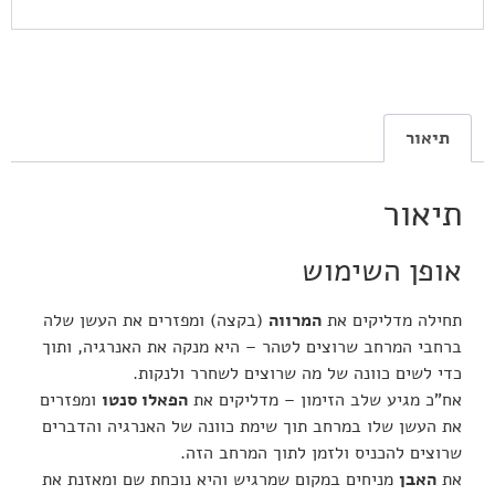
תיאור
תיאור
אופן השימוש
תחילה מדליקים את
המרווה
(בקצה) ומפזרים את העשן שלה
ברחבי המרחב שרוצים לטהר – היא מנקה את האנרגיה, ותוך
כדי לשים כוונה של מה שרוצים לשחרר ולנקות.
אח”כ מגיע שלב הזימון – מדליקים את
הפאלו סנטו
ומפזרים
את העשן שלו במרחב תוך שימת כוונה של האנרגיה והדברים
שרוצים להכניס ולזמן לתוך המרחב הזה.
את
האבן
מניחים במקום שמרגיש והיא נוכחת שם ומאזנת את