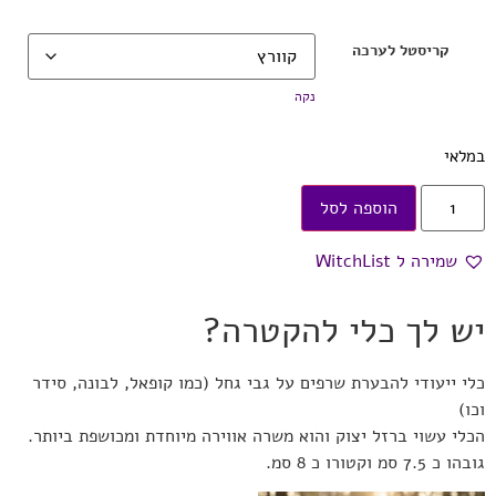
קריסטל לערכה
נקה
במלאי
הוספה לסל
שמירה ל WitchList
יש לך כלי להקטרה?
כלי ייעודי להבערת שרפים על גבי גחל (כמו קופאל, לבונה, סידר
וכו)
הכלי עשוי ברזל יצוק והוא משרה אווירה מיוחדת ומכושפת ביותר.
גובהו כ 7.5 סמ וקטורו כ 8 סמ.