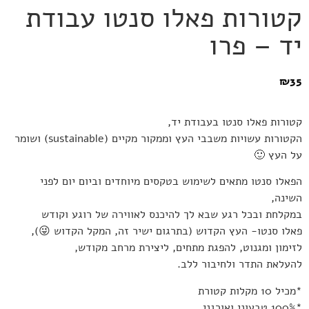
קטורות פאלו סנטו עבודת
יד – פרו
₪
35
קטורות פאלו סנטו בעבודת יד,
הקטורות עשויות משבבי העץ וממקור מקיים (sustainable) ושומר
על העץ 🙂
הפאלו סנטו מתאים לשימוש בטקסים מיוחדים וביום יום לפני
השינה,
במקלחת ובכל רגע שבא לך להיכנס לאווירה של רוגע וקודש
פאלו סנטו- העץ הקדוש (בתרגום ישיר זה, המקל הקדוש
😜
),
לזימון ומגנוט, להפגת מתחים, ליצירת מרחב מקודש,
להעלאת התדר ולחיבור ללב.
*מכיל 10 מקלות קטורת
*100% טבעוני ואורגני