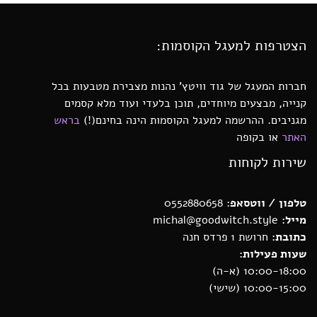
הצטרפות למעגל הקוסמות:
חברות המעגל של גוד וויטץ’ נהנות מצבירת מטבעות בכל
קנייה, מבצעים מיוחדים, תוכן בלעדי ועוד מלא קסמים
מגניבים. ההרשמה למעגל הקוסמות הינה בחינם(!)
בראש
האתר
או בקופה
שירות לקוחות
טלפון / ווטסאפ
: 0552880658
מייל:
michal@goodwitch.style
כתובת:
חרושת 1 פרדס חנה
שעות פעילות:
10:00-18:00 (א-ה)
10:00-15:00 (שישי)