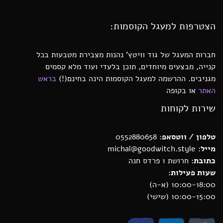
הצטרפות למעגל הקוסמות:
חברות המעגל של גוד וויטץ’ נהנות מצבירת מטבעות בכל
קנייה, מבצעים מיוחדים, תוכן בלעדי ועוד מלא קסמים
מגניבים. ההרשמה למעגל הקוסמות הינה בחינם(!)
בראש
האתר
או בקופה
שירות לקוחות
טלפון / ווטסאפ
: 0552880658
מייל:
michal@goodwitch.style
כתובת:
חרושת 1 פרדס חנה
שעות פעילות:
10:00-18:00 (א-ה)
10:00-15:00 (שישי)