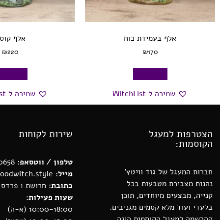
אלף בעמידת כוח
אלף קוס
₪
220
₪
170
הוספה לסל
הוספה לס
שמירה ל WitchList
שמירה ל WitchList
הצטרפות למעגל
שירות לקוחות
הקוסמות:
טלפון / ווטסאפ
: 0552880658
חברות המעגל של גוד וויטץ’
מייל:
michal@goodwitch.style
נהנות מצבירת מטבעות בכל
כתובת:
חרושת 1 פרדס חנה
קנייה, מבצעים מיוחדים, תוכן
שעות פעילות:
בלעדי ועוד מלא קסמים מגניבים.
10:00-18:00 (א-ה)
ההרשמה למעגל הקוסמות הינה