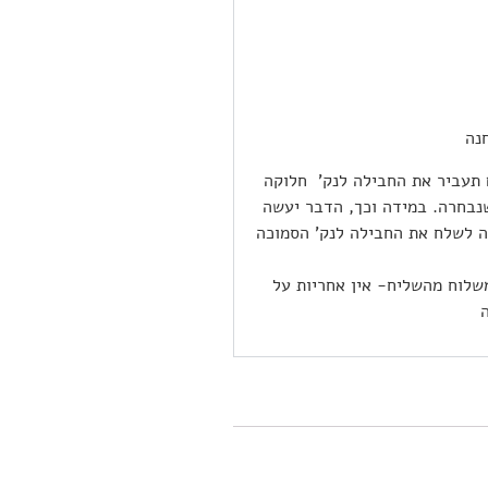
 תעביר את החבילה לנק’ חלוקה
נבחרה. במידה וכך, הדבר יעשה
תה הבלעדי של Epost ובשאיפה לשלח את החבילה לנק’ הסמוכה
שלוח מהשליח- אין אחריות על