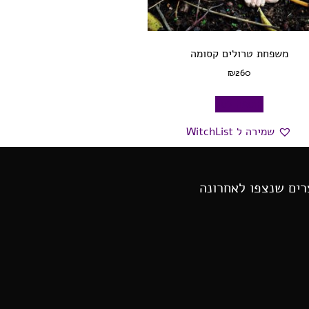
משפחת טרולים קסומה
₪
260
הוספה לסל
שמירה ל WitchList
רים שנצפו לאחרונה