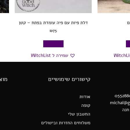
ם
דלת פיות עם פיה עומדת בפתח – קטן
₪
75
ל
הוספה לסל
שמירה ל WitchList
קישורים שימושיים
מוצ
אודות
קופה
החשבון שלי
משלוחים החזרות וביטולים