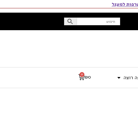
פות למעגל
0
₪
0
 רוצה