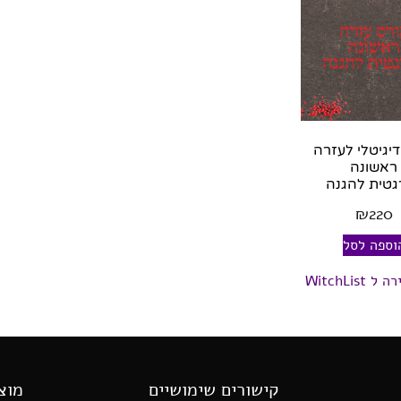
דיגיטלי לעזרה
ראשונה
גטית להגנה
₪
220
וספה לסל
 WitchList
קישורים שימושיים
מוצ