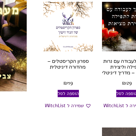
עבודה עם נרות
ספרון הקריסטלים –
לה וליצירת
מהדורה דיגיטלית
– מדריך דיגיטלי
₪
19
₪
29
וספה לסל
הוספה לסל
 WitchList
שמירה ל WitchList