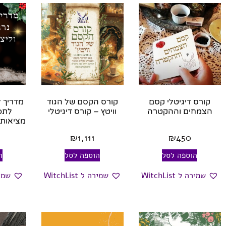
קורס דיגיטלי קסם
קורס הקסם של הגוד
מדריך ל
הצמחים וההקטרה
וויטץ – קורס דיגיטלי
לתפי
מציאות 
₪
1,111
₪
450
הוספה לסל
הוספה לסל
ה
שמירה ל WitchList
שמירה ל WitchList
שמירה ל