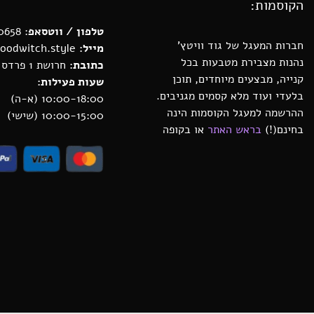
הקוסמות:
טלפון / ווטסאפ
: 0552880658
חברות המעגל של גוד וויטץ’
מייל:
michal@goodwitch.style
נהנות מצבירת מטבעות בכל
כתובת:
חרושת 1 פרדס חנה
קנייה, מבצעים מיוחדים, תוכן
שעות פעילות:
בלעדי ועוד מלא קסמים מגניבים.
10:00-18:00 (א-ה)
ההרשמה למעגל הקוסמות הינה
10:00-15:00 (שישי)
בחינם(!)
בראש האתר
או בקופה