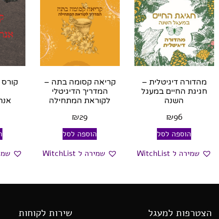
מהדורה דיגיטלית –
קריאה קסומה בתה –
קורס 
חגיגת החיים במעגל
המדריך הדיגיטלי
השנה
לקוראת המתחילה
אנר
₪
29
₪
96
הוספה לסל
הוספה לסל
ה
שמירה ל WitchList
שמירה ל WitchList
שמירה ל
הצטרפות למעגל
שירות לקוחות