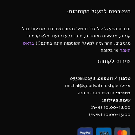
הצטרפות למעגל הקוסמות:
חברות המעגל של גוד וויטץ’ נהנות מצבירת מטבעות בכל
קנייה, מבצעים מיוחדים, תוכן בלעדי ועוד מלא קסמים
מגניבים. ההרשמה למעגל הקוסמות הינה בחינם(!)
בראש
האתר
או בקופה
שירות לקוחות
טלפון / ווטסאפ
: 0552880658
מייל:
michal@goodwitch.style
כתובת:
חרושת 1 פרדס חנה
שעות פעילות:
10:00-18:00 (א-ה)
10:00-15:00 (שישי)