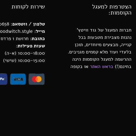
הצטרפות למעגל
שירות לקוחות
הקוסמות:
טלפון / ווטסאפ
: 0552880658
חברות המעגל של גוד וויטץ’
מייל:
michal@goodwitch.style
נהנות מצבירת מטבעות בכל
כתובת:
חרושת 1 פרדס חנה
קנייה, מבצעים מיוחדים, תוכן
שעות פעילות:
בלעדי ועוד מלא קסמים מגניבים.
10:00-18:00 (א-ה)
ההרשמה למעגל הקוסמות הינה
10:00-15:00 (שישי)
בחינם(!)
בראש האתר
או בקופה