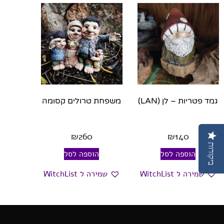
גמד פטריות – לן (LAN)
משפחת טרולים קסומה
₪
260
₪
140
ביקורות
הוספה לסל
הוספה לסל
שמירה ל WitchList
שמירה ל WitchList