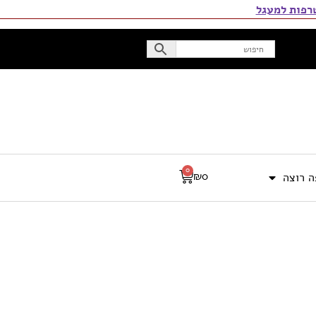
פות למעגל
0
₪
0
 רוצה