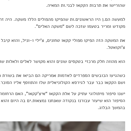
שהורישו את תרבות הקקאו לבני.ות המאיה.
למעשה הם.ן היו הראשונים.ות שהפיקו מהפולים הללו משקה. היה ז
מקודש ומריר בטעמו שזכה לשם “משקה האלים”.
את המשקה הזה הפיקו מפולי קקאו טחונים, צ’ילי ו-וניל, והוא קיבל
צ’וקואטל.
הוא מהווה חלק מרכזי בטקסים שונים והוא מקושר לאלים ולאלות שונ
כשהגיעו הכובשים הספרדים לאדמות אמריקה הם הביאו את בשורת ה
ושם הקקאו כבר עבר לגירסא הקולוניאלית שלו והתווסף אליו הסוכר.
ישנו סיפור מיתולוגי עתיק על אלת הקקאו “איצ’קקאו”, האם הרחומה
הסיפור הוא שיעור עבורנו בנקודה שאנחנו נמצאות.ים בה היום והוא 
בהמשך הבלוג.