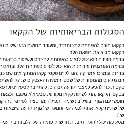
הסגולות הבריאותיות של הקקאו
הקקאו תורם להפחתת לחץ וחרדה, ומעודד תחושת רגע ושלוות נפ
הקקאו מביא את רפואת הלב.
ברמה הפיזית הוא יכול לסייע בהפחתת לחץ דם ולשיפור בריאות הל
וברמה האנרגטית והרוחנית הוא יכול לסייע בפתיחת הלב ובחיבור 
בדרום ובמרכז אמריקה נהוג לקיים טקסי קקאו המתקיימים שם כבר
הם מגיעים מהמסורות של שבטי המאיה והאצטקים שנהגו להשתמ
טקסית כדי להגיע למצבי תודעה גבוהים, להתחבר לספיריט ולרפא
בטקסי הקקאו נהוג לשתות קקאו מקודש , טבעי ולא מעובד ולצאת 
חופשי עם הגוף , בשילוב נשימה , תפילה ומדיטציה לסירוגין . זה ק
של שתיית קקאו אחת לכמה זמן ותנועה של גוף ותודעה שיוצאות ב
שלו.
מסע כזה יכול להוליד תובנות חדשות, פתיחה של הלב וחיבור עמוק 