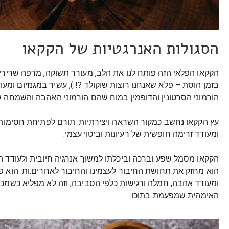
הסגולות האנרגטיות של הקקאו
הקקאו הפלאי הזה פותח לנו את הלב, מעורר תשוקה, מרפה שרירי
בזמן הוסת – פלא שאנחנו רוצות שוקולד ?! ), עשיר במגנזיום ומ
הורמוני הסרטונין והדופמין במוח שהם הורמוני האהבה והשמחה ש
עץ הקקאו נחשב כמקור השראה ויצירתיות. תורם לפתיחת חסימות 
ומעודד זרימה חופשית של רעיונות וביטוי עצמי.
הקקאו מסמל שפע וברכה וביכלתו למשוך אנרגיה חיובית ולעודד ה
הוא מחזק את תחושת החיבור לעצמינו והחיבור לאחרים.ות. הוא פ
ומעודד אהבה, חמלה ורגישות כלפי הסביבה, וזה לא מפליא כשמכ
האימהית שמפעמת בתוכו.