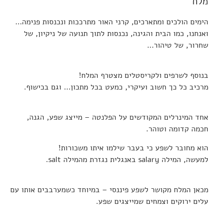
מלח
הימים הולכים ומתארכים, קרני האור מתרככות ונכנסות פנימה…
ואנחנו, כמו הבית והגינה, נכנסות לתוך תנועה של ניקיון, של
שחרור, של טיהור…
בנוסף לשרפים ולקריסטלים מצטרף המלח!
מרכיב כל כך חשוב ועיקרי, כמעט בכל מתכון… וגם בכישוף.
אחד המינרלים המקודשים על הפלנטה – מייצג שפע, הגנה,
חכמה קדומה וטוהר.
הוא מחובר לשפע כי בעבר שילמו איתו משכורות!
למעשה, המילה salary באנגלית נגזרת מהמילה salt.
מכאן המלח מקושר לשפע פיננסי – במיוחד כשמערבבים אותו עם
עלים ירוקים וצמחים שמייצגים שפע.