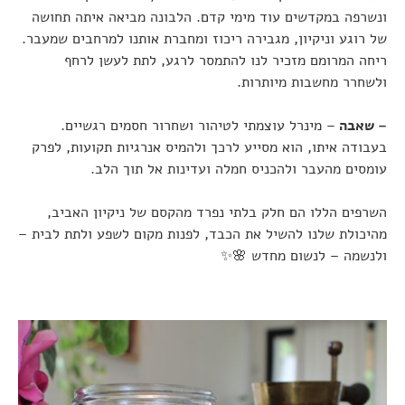
ונשרפה במקדשים עוד מימי קדם. הלבונה מביאה איתה תחושה
של רוגע וניקיון, מגבירה ריכוז ומחברת אותנו למרחבים שמעבר.
ריחה המרומם מזכיר לנו להתמסר לרגע, לתת לעשן לרחף
ולשחרר מחשבות מיותרות.
– שאבה
– מינרל עוצמתי לטיהור ושחרור חסמים רגשיים.
בעבודה איתו, הוא מסייע לרכך ולהמיס אנרגיות תקועות, לפרק
עומסים מהעבר ולהכניס חמלה ועדינות אל תוך הלב.
השרפים הללו הם חלק בלתי נפרד מהקסם של ניקיון האביב,
מהיכולת שלנו להשיל את הכבד, לפנות מקום לשפע ולתת לבית –
ולנשמה – לנשום מחדש 🌸✨