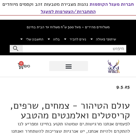
חברות מעגל הקוסמות
נהנות מצבירת מטבעות זהב וקסמים מיוחדים
התחברות/הצטרפות למעגל
דילוג
לתוכן
משלוחים מהירים – מעל 500 ש”ח משלוח עד הבית בחינם
שיתופי פעולה
נעים להכיר
בלוג
החשבון שלי
0
₪
0
9.5.25
עולם הטיהור - צמחים, שרפים,
קריסטלים ואלמנטים מהטבע
לפעמים אנחנו מרגישות.ים שמשהו תקוע בחיינו ומפריע לנו
להתקדם ולהיות אנחנו, יש אנרגיות שצריכות להשתחרר ואנחנו