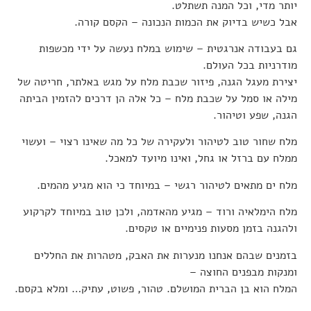
יותר מדי, וכל המנה תשתלט.
אבל כשיש בדיוק את הכמות הנכונה – הקסם קורה.
גם בעבודה אנרגטית – שימוש במלח נעשה על ידי מכשפות
מודרניות בכל העולם.
יצירת מעגל הגנה, פיזור שכבת מלח על מגש באלתר, חריטה של
מילה או סמל על שכבת מלח – כל אלה הן דרכים להזמין הביתה
הגנה, שפע וטיהור.
מלח שחור טוב לטיהור ולעקירה של כל מה שאינו רצוי – ועשוי
ממלח עם ברזל או גחל, ואינו מיועד למאכל.
מלח ים מתאים לטיהור רגשי – במיוחד כי הוא מגיע מהמים.
מלח הימלאיה ורוד – מגיע מהאדמה, ולכן טוב במיוחד לקרקוע
ולהגנה בזמן מסעות פנימיים או טקסים.
בזמנים שבהם אנחנו מנערות את האבק, מטהרות את החללים
ומנקות מבפנים החוצה –
המלח הוא בן הברית המושלם. טהור, פשוט, עתיק… ומלא בקסם.