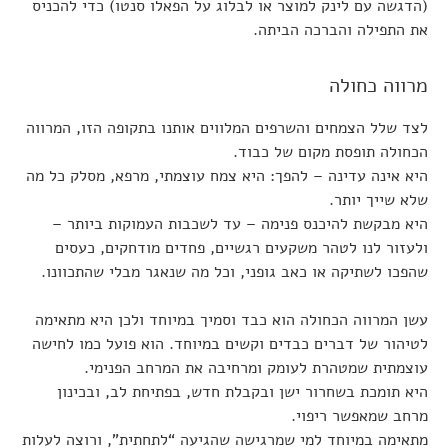
(הדגשה עם לינק למוצר או לבלוג על הפאלו סנטו) כדי להכניס
את התפילה והברכה הביתה.
מרווה כחולה
לצד שלל הצמחים והשרפים המלווים אותנו בתקופה הזו, המרווה
הכחולה תופסת מקום של כבוד.
היא אינה עדינה – להפך: היא צמח עוצמתי, מרפא, מסלק כל מה
שלא שייך יותר.
היא מבקשת להיכנס פנימה – עד לשכבות העמוקות ביותר –
ולעזור לנו לטהר משקעים רגשיים, פחדים מודחקים, כעסים
שהפכו לשתיקה או כאב גופני, וכל מה שנאגר מבלי שהתכוונו.
עשן המרווה הכחולה הוא כבד וסמיך במיוחד ולכן היא מתאימה
לטיהור של דברים כבדים וקשים במיוחד. הוא פועל כמו לחישה
עוצמתית שמטהרת לעומק ומרחיבה את המרחב הפנימי.
היא תומכת בשחרור ישן ובקבלת חדש, בפתיחת לב, ובכינון
מרחב שמאפשר ריפוי.
מתאימה במיוחד למי שמרגישה שהגיעה “לתחתית”, ורוצה לעלות