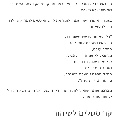
כל זאת כדי שתוכל.י להפעיל כעת את קסמי הקדושה והטיהור
של מה שלא משרת.
בזמן ההקטרה יש הזמנה לומר את לחש הקסמים לומר אותו לרוח
וכך להעצים:
“כל המיותר עכשיו משתחרר,
כל שאינו משרת אותי יותר,
התדר עולה,
מלאכים לי את הדרך מפנים,
אני מקודש.ת, מבורכ.ת
וטהור.ה מבפנים.
הספק מתפוגג מעליי במנוסה,
כך קורה, זה נעשה”.
מברכת אותנו שהקלילות והאווריריות יכנסו אל חיינו ושאור גדול
ישטוף אותנו אמן.
קריסטלים לטיהור