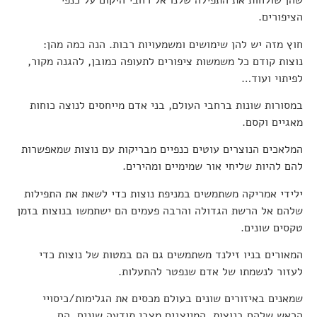
שהן שולחות את התפילה שלנו אל רחבי היקום על כנפי
הציפורים.
חוץ מזה יש להן שימושים ומשמעויות רבות. הנה כמה מהן:
נוצות קודם כל משמשות ציפורים לתעופה כמובן, להגנה מקור,
לפיתוי ועוד…
במסורות שונות ברחבי העולם, בני אדם מייחסים לנוצה כוחות
מאגיים וקסם.
המלאכים הנוצרים עוטים כנפיים מבריקות עם נוצות שמאפשרות
להם להיות שליחי אור שמימיים ומהירים.
ילידי אמריקה משתמשים במניפת נוצות כדי לשאת את התפילות
שלהם אל הרשת הגדולה והרבה פעמים הם ישתמשו בנוצות בזמן
טקסים שונים.
המאורים בניו זילנד משתמשים גם הם במטות של נוצות כדי
לעזור לנשמתו של אדם שנפטר להתעלות.
שמאנים באיזורים שונים בעולם מכסים את הגלימות/כיסויי
הראש שלהם בנוצות, המייצגים מצבי תודעה שונים. הם