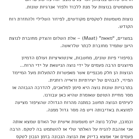
משתמשים בנוצות על מנת ללכוד ולפזר אנרגיות שונות.
נוצות משמשות לטקסים מקודשים, לפיזור השלילי ולהחזרת רוח
הקודש.
במצרים, “מאאת” (Maat) – אלת השלום והצדק מחוברת לנוצת
היען שתמיד מחוברת לכתר שלראשה.
בסיפורי פיות שונים, מחשבות, אינטואיציות ועולם הדמיון
מיוצגים הרבה פעמים על ידי נוצה הנישאת על ידי הרוח…
הנוצות הן חלק מכנפיים אשר מאפשרות להתעלות מעל המיימד
הפיזי, לגבהים של יצירתיות וראייה רוחנית.
בתרבויות שונות נוצה היא סימן למלאכים, להדרכה הגבוהה או
מסר מחיית הטוטם שאומרת שהיא כאן עבורנו.
לעיתים הנוצה תחשב כמתנה מהרוח הגדולה שהציפור מציעה
למוצא.ת באדיבותה ויש פה מסר גדול ממנה.
וכמובן, שלכל נוצה יש משמעות אישית של האדם שמצא אותה
אני אוהבת להניח על האלתר שלי או להשתמש בה לטקס. הרבה
פעמים אני אמצא בדיוק את הנוצה הנכונה בזמן הנכון לטקס