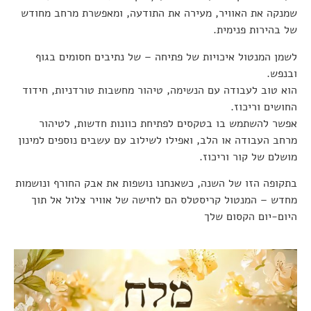
שמנקה את האוויר, מעירה את התודעה, ומאפשרת מרחב מחודש
של בהירות פנימית.
לשמן המנטול איכויות של פתיחה – של נתיבים חסומים בגוף
ובנפש.
הוא טוב לעבודה עם הנשימה, טיהור מחשבות טורדניות, חידוד
החושים וריכוז.
אפשר להשתמש בו בטקסים לפתיחת כוונות חדשות, לטיהור
מרחב העבודה או הלב, ואפילו לשילוב עם עשבים נוספים למינון
מושלם של קור וריכוז.
בתקופה הזו של השנה, כשאנחנו נושפות את אבק החורף ונושמות
מחדש – המנטול קריסטלס הם לחישה של אוויר צלול אל תוך
היום-יום הקסום שלך