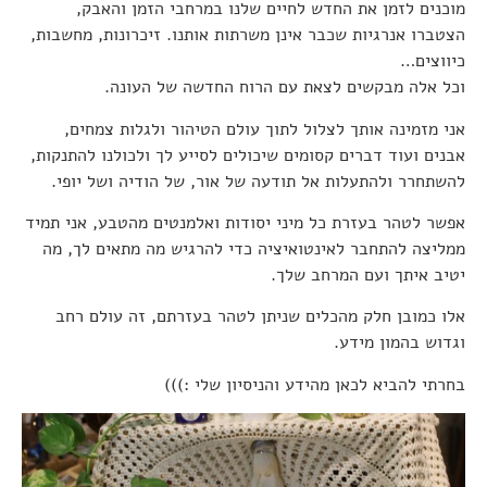
מוכנים לזמן את החדש לחיים שלנו במרחבי הזמן והאבק,
הצטברו אנרגיות שכבר אינן משרתות אותנו. זיכרונות, מחשבות,
כיווצים…
וכל אלה מבקשים לצאת עם הרוח החדשה של העונה.
אני מזמינה אותך לצלול לתוך עולם הטיהור ולגלות צמחים,
אבנים ועוד דברים קסומים שיכולים לסייע לך ולכולנו להתנקות,
להשתחרר ולהתעלות אל תודעה של אור, של הודיה ושל יופי.
אפשר לטהר בעזרת כל מיני יסודות ואלמנטים מהטבע, אני תמיד
ממליצה להתחבר לאינטואיציה כדי להרגיש מה מתאים לך, מה
יטיב איתך ועם המרחב שלך.
אלו כמובן חלק מהכלים שניתן לטהר בעזרתם, זה עולם רחב
וגדוש בהמון מידע.
בחרתי להביא לכאן מהידע והניסיון שלי :)))