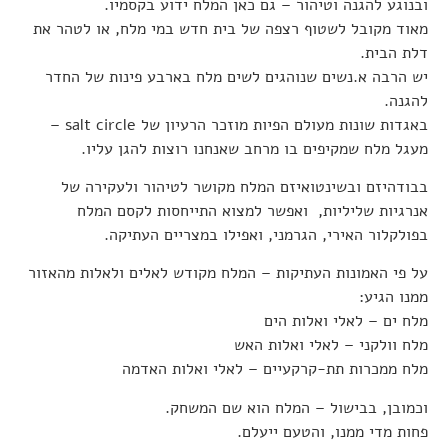
ובנוגע להגנה וטיהור – גם כאן המלח ידוע בקסמיו.
מאוד מקובל לשטוף רצפה של בית חדש במי מלח, או לטהר את
דלת הבית.
יש הרבה א.נשים שנוהגים לשים מלח בארבע פינות של החדר
להגנה.
באגדות שונות מעולם הפיות מוזכר הרעיון של salt circle –
מעגל מלח שמקיפים בו מרחב שאנחנו רוצות להגן עליו.
בבודהיזם ובשינטואיזם המלח מקושר לטיהור ולעקירה של
אנרגיות שליליות, ואפשר למצוא התייחסות לקסם המלח
בפולקלור האירי, הגרמני, ואפילו במצריים העתיקה.
על פי האמונות העתיקות – המלח מקודש לאלים ולאלות מהאזור
ממנו הגיע:
מלח ים – לאלי ואלות הים
מלח וולקני – לאלי ואלות האש
מלח ממכרות תת-קרקעיים – לאלי ואלות האדמה
וכמובן, בבישול – המלח הוא שם המשחק.
פחות מדי ממנו, והטעם ייעלם.