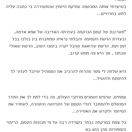
כשיצרתי אותה המכשפה עתיקת היומין שהתעוררה בי כתבה עליה
לחש בחרוזים…
“תערובת של קסם הנרקחה בעזרתה האדיבה של אמא אדמה,
ובעזרת הרשת הקסומה והבלתי נראית שמחברת בין כולנו בכל
זמן ועת. הרשת שדואגת שהכל יקרה בזמנו הטוב, הרשת שאולי
שכחנו , אך היא פה ממש קרוב.
היא שלחה לי מסר מהרוח להרכיב את התמהיל שיוכל לעזור לך
להיפתח ולהשיל…
צמחים, שרפים ושמנים מרחבי העולם, פה כדי לתת לך את התדר
המושלם ולהתחבר לגלי הקסם של הקדושה והטהרה, לשחרר את
המיותר ולקדש את האווירה…
כל צמח במרקחה נבחר בקפידה רבה על פי תכונות הקסם, הריפוי
והמסורות מהן הוא בא