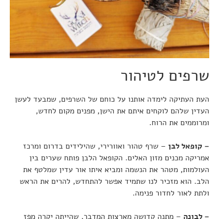
שרפים לטיהור
העת העתיקה לימדה אותנו על כוחם של השרפים, שמבעד לעשן
העדין שלהם לוקחים איתם את הישן, מפנים מקום לחדש,
ומרוממים את הרוח.
– קופאל לבן
– שרף טהור ואוורירי, שהילידים בדרום ומרכז
אמריקה מכנים מזון האלים. הקופאל הלבן פותח שערים בין
העולמות, מטהר את הנשמה ומביא איתו אור עדין שמלטף את
הלב. הוא מזכיר לנו שתמיד אפשר להתחדש, להרים את הראש
ולתת לאור לחדור פנימה.
– לבונה
– מתנה קדושה מארצות המדבר, שהייתה יקרה מפז