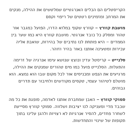
הקריסטלים הם הכלים האנרגטיים שמלטשים את ההילה, מנקים
את המרחב ומזמינים רטטים של ריפוי וקסם
מושבת קוורץ –
קוורץ שקוף במלוא הדרו, הפועל כמגבר אור
טהור ומסלק כל כובד אנרגטי. מושבת קוורץ היא כמו שער בין
הממדים – היא פותחת לנו נתיבים של בהירות, שואבת אליה
עכירות ומטעינה אותנו באור בהיר וזוהר.
סלנייט –
קריסטל עדין ונוצץ שנושא עימו אנרגיה של זרימה
והתעלות. הסלנייט פועל כמו מים טהורים שמנקים את ההילה,
מרגיעים את הנפש ומכניסים אור לכל מקום שבו הוא נמצא. הוא
מושלם לטיהור עצמי, טקסים מקודשים ולחיבור עם תדרים
גבוהים.
סמוקי קוורץ –
האבן שמחברת אותנו לאדמה, סופגת את כל מה
שכבד מדי ומעניקה לנו יציבות ושלווה. סמוקי קוורץ מסייעת
לשחרר פחדים, להסיר אנרגיות לא רצויות ולהגן עלינו בתוך
תקופות של שינוי והתחדשות.