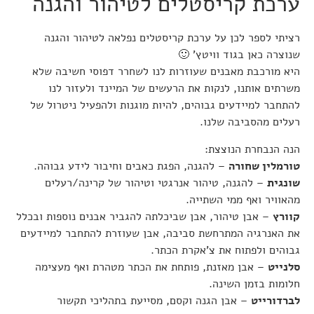
ערכת קריסטלים לטיהור והגנה
רציתי לספר לכן על ערכת קריסטלים נפלאה לטיהור והגנה
שנוצרה כאן בגוד וויטץ’ 🙂
היא מורכבת מאבנים שעוזרות לנו לשחרר דפוסי חשיבה שלא
משרתים אותנו, לנקות את הרעשים של המיינד ולעזור לנו
להתחבר למיידעים גבוהים, להיות מוגנות ולהפעיל ניטרול של
רעלים מהסביבה שלנו.
הנה הנבחרת הנוצצת:
טורמלין שחורה
– להגנה, הפגת כאבים וחיבור לידע גבוהה.
שונגית
– להגנה, טיהור אנרגטי וטיהור של קרינה/רעלים
מהאוויר ואף ממי השתייה.
קוורץ
– אבן טיהור, אבן שביכלתה להגביר אבנים נוספות ובכלל
את האנרגיה המתרחשת סביבה, אבן שעוזרת להתחבר למיידעים
גבוהים ולפתוח את צ’אקרת הכתר.
סלנייט
– אבן מאזנת, פותחת את הכתר מטהרת ואף מעצימה
חלומות בזמן השינה.
לברדורייט
– אבן הגנה וקסם, מסייעת בתהליכי תקשור