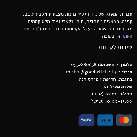
חברות המעגל של גוד וויטץ’ נהנות מצבירת מטבעות בכל
קנייה, מבצעים מיוחדים, תוכן בלעדי ועוד מלא קסמים
מגניבים. ההרשמה למעגל הקוסמות הינה בחינם(!)
בראש
האתר
או בקופה
שירות לקוחות
טלפון / ווטסאפ
: 0552880658
מייל:
michal@goodwitch.style
כתובת:
חרושת 1 פרדס חנה
שעות פעילות:
10:00-18:00 (א-ה)
10:00-15:00 (שישי)