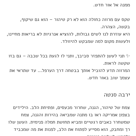
ממנה אל אור חדש.
טקס עם מרווה כחולה הוא לא רק טיהור – הוא גם שיקוף,
בקשה, הצהרה.
היא עוזרת לנו לשים גבולות, להוציא אנרגיות לא בריאות מחיינו,
ולעשות מקום למה שמבקש להיוולד.
✨ תני לעשן להתפזר סביבך, ותני לו לגעת בכל שכבה – גם בזו
שקשה לראות.
המרווה תדע להוביל אותך בבטחה דרך הערפל… עד שתראי את
עצמך שוב באור חדש.
ירבה סנטה
צמח של טיהור, הגנה, שחרור מכעסים, ופתיחת הלב. הילידים
בצפון אמריקה ראו בו מתנה שמביאה בהירות והגנה, צמח
שמשחרר כאבים רגשיים ומביא תחושת חמלה פנימית. העשן שלו
רך ומחבק, הוא מסייע לפתוח את הלב, לפנות את מה שמכביד