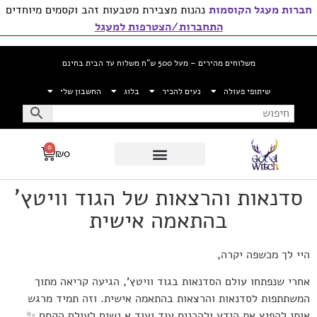
חברות מעגל הקוסמות
נהנות מצבירת מטבעות זהב וקסמים מיוחדים
התחברות/הצטרפות למעגל
דילוג
לתוכן
משלוחים מהירים – מעל 500 ש”ח משלוח עד הבית בחינם
שיתופי פעולה
נעים להכיר
בלוג
החשבון שלי
0
₪
0
סדנאות והרצאות של הגוד וויטץ'
בהתאמה אישית
היי לך מכשפה יקרה,
אחרי שנפתחו עולם הסדנאות בגוד וויטץ’, הגיעה קריאה מתוך
המשתתפות לסדנאות והרצאות בהתאמה אישית. וזה תמיד מרגש
אותי להפיץ את הידע ולהכניס עוד ועוד א.נשים לעולם הקסם ✨