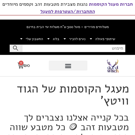
חברות מעגל הקוסמות
נהנות מצבירת מטבעות זהב וקסמים מיוחדים
התחברות/הצטרפות למעגל
דילוג
לתוכן
משלוחים מהירים – מעל 500 ש”ח משלוח עד הבית בחינם
שיתופי פעולה
נעים להכיר
בלוג
החשבון שלי
0
₪
0
מעגל הקוסמות של הגוד
וויטץ'
בכל קנייה אצלנו נצברים לך
מטבעות זהב 🪙 כל מטבע שווה