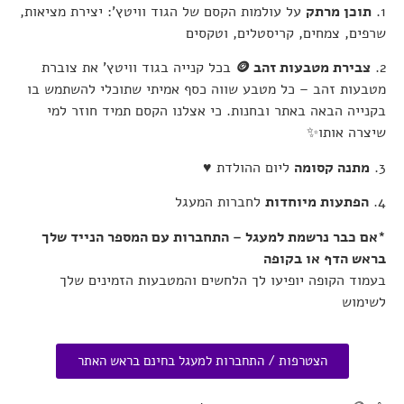
1.
תוכן מרתק
על עולמות הקסם של הגוד וויטץ’: יצירת מציאות,
שרפים, צמחים, קריסטלים, וטקסים
2.
צבירת מטבעות זהב 🪙
בכל קנייה בגוד וויטץ’ את צוברת
מטבעות זהב – כל מטבע שווה כסף אמיתי שתוכלי להשתמש בו
בקנייה הבאה באתר ובחנות.
כי אצלנו הקסם תמיד חוזר למי
שיצרה אותו✨
3.
מתנה קסומה
ליום ההולדת ♥
4.
הפתעות מיוחדות
לחברות המעגל
*אם כבר נרשמת למעגל – התחברות עם המספר הנייד שלך
בראש הדף או בקופה
בעמוד הקופה יופיעו לך הלחשים והמטבעות הזמינים שלך
לשימוש
הצטרפות / התחברות למעגל בחינם בראש האתר