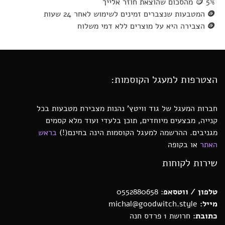
🪙 5% מהסכום שהוצאת חוזר אלייך
🪙
המטבעות שנצברים זמינים לשימוש לאחר 24 שעות
🪙
הצבירה היא על מוצרים ללא דמי משלוח
הצטרפות למעגל הקוסמות:
חברות המעגל של גוד וויטץ’ נהנות מצבירת מטבעות בכל
קנייה, מבצעים מיוחדים, תוכן בלעדי ועוד מלא קסמים
מגניבים. ההרשמה למעגל הקוסמות הינה בחינם(!)
בראש
האתר
או בקופה
שירות לקוחות
טלפון / ווטסאפ
: 0552880658
מייל:
michal@goodwitch.style
כתובת:
חרושת 1 פרדס חנה